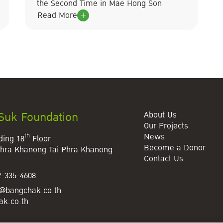
the Second Time in Mae Hong Son
Read More
 Suk Foundation
About Us
Our Projects
News
th
ding 18
Floor
Become a Donor
hra Khanong Tai
Phra Khanong
Contact Us
2-335-4608
p@bangchak.co.th
k.co.th