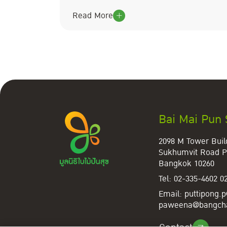
Read More
Bai Mai Pun
2098 M Tower Buil
Sukhumvit Road P
Bangkok 10260
Tel:
02-335-4602
0
Email:
puttipong.
paweena@bangcha