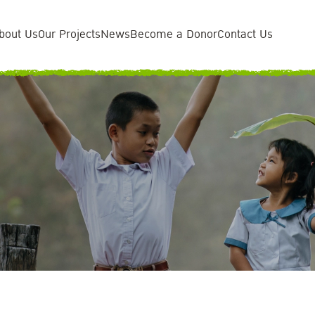
bout Us
Our Projects
News
Become a Donor
Contact Us